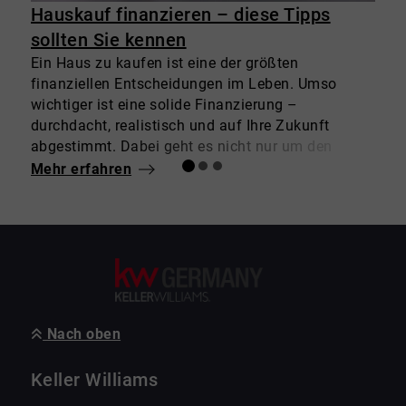
Hauskauf finanzieren – diese Tipps
sollten Sie kennen
Ein Haus zu kaufen ist eine der größten
D
finanziellen Entscheidungen im Leben. Umso
g
wichtiger ist eine solide Finanzierung –
E
durchdacht, realistisch und auf Ihre Zukunft
I
abgestimmt. Dabei geht es nicht nur um den
d
günstigsten Zinssatz, sondern um eine
a
Mehr erfahren
M
Gesamtstrategie, die langfristig zu Ihnen passt.
m
Bei Keller Williams begleiten wir Sie nicht nur bei
W
der Immobiliensuche, sondern stehen Ihnen auch
o
im Finanzierungsprozess mit Rat und Netzwerk
I
zur Seite. So wird aus Ihrem Vorhaben ein
E
tragfähiges Projekt – ohne unnötige Risiken.
e
Nach oben
Keller Williams