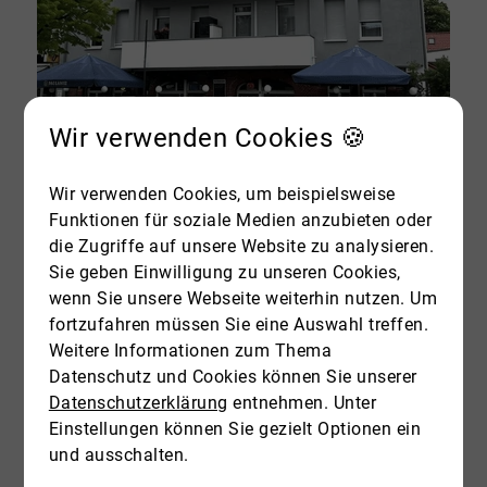
Wir verwenden Cookies 🍪
12277 Berlin
Wir verwenden Cookies, um beispielsweise
Energieeffizienz A+: saniertes Wohn- und Geschäftshaus in Marienfelde
Funktionen für soziale Medien anzubieten oder
Zinshaus / Renditeobjekt zu kaufen
die Zugriffe auf unsere Website zu analysieren.
Wohnfläche: ca. 507,87 m²
Sie geben Einwilligung zu unseren Cookies,
Grundstück: ca. 665 m²
wenn Sie unsere Webseite weiterhin nutzen. Um
Zimmer: 30
fortzufahren müssen Sie eine Auswahl treffen.
ID: 26MKBMA41V1
Weitere Informationen zum Thema
Kaufpreis: 2.390.000 €
Datenschutz und Cookies können Sie unserer
Datenschutzerklärung
entnehmen. Unter
Einstellungen können Sie gezielt Optionen ein
Mehr erfahren
und ausschalten.