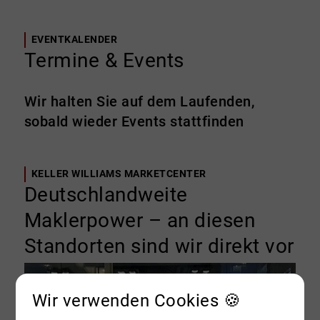
EVENTKALENDER
Termine & Events
Wir halten Sie auf dem Laufenden,
sobald wieder Events stattfinden
KELLER WILLIAMS MARKETCENTER
Deutschlandweite
Maklerpower – an diesen
Standorten sind wir direkt vor
Ort
Wir verwenden Cookies 🍪