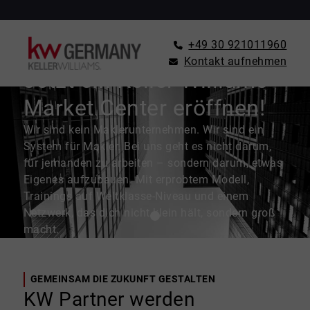
+49 30 921011960
Kontakt aufnehmen
Jetzt ein Keller Williams
Market Center eröffnen!
Wir sind kein Maklerunternehmen. Wir sind ein
System für Makler. Bei uns geht es nicht darum,
für jemanden zu arbeiten – sondern darum, etwas
Eigenes aufzubauen. Mit erprobtem Modell,
Trainings auf Weltklasse-Niveau und einem
Netzwerk, das dich nicht klein hält, sondern groß
macht.
GEMEINSAM DIE ZUKUNFT GESTALTEN
KW Partner werden