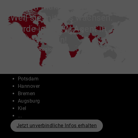
Warum Makler hier bleiben?
Weil sie mit uns wachsen.
Werde jetzt KW Agent in
deiner Region!
Verfügbare Regionen:
München
Stuttgart
Frankfurt
Potsdam
Hannover
Bremen
Augsburg
Kiel
...
Jetzt unverbindliche Infos erhalten