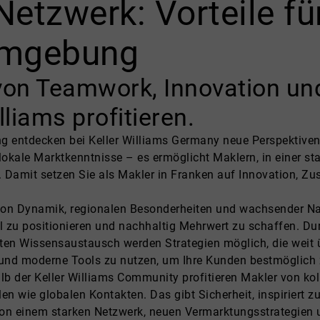
Netzwerk: Vorteile fü
Umgebung
von Teamwork, Innovation un
lliams profitieren.
entdecken bei Keller Williams Germany neue Perspektiven, 
r lokale Marktkenntnisse – es ermöglicht Maklern, in einer
n. Damit setzen Sie als Makler in Franken auf Innovation, 
von Dynamik, regionalen Besonderheiten und wachsender Nac
ll zu positionieren und nachhaltig Mehrwert zu schaffen. Dur
lten Wissensaustausch werden Strategien möglich, die weit
n und moderne Tools zu nutzen, um Ihre Kunden bestmöglich 
lb der Keller Williams Community profitieren Makler von ko
n wie globalen Kontakten. Das gibt Sicherheit, inspiriert z
von einem starken Netzwerk, neuen Vermarktungsstrategien u