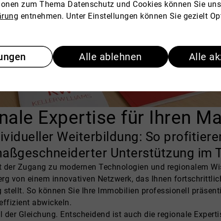
tionen zum Thema Datenschutz und Cookies können Sie uns
ärung
entnehmen. Unter Einstellungen können Sie gezielt Op
lungen
Alle ablehnen
Alle a
nale Expertise für Ihren Ma
dividueller Weiterbildung: So profitie
 maßgeschneiderter Unterstützung im 
t der Zugang zu modernen Technologien und regionalem Wisse
g von einem innovativen Netzwerk, das Ihnen fortschrittlich
tellt. So können Sie Ihre Immobilien professionell präsent
ffizient abwickeln.
l der Gleichung. Entscheidend ist auch die regionale Experti