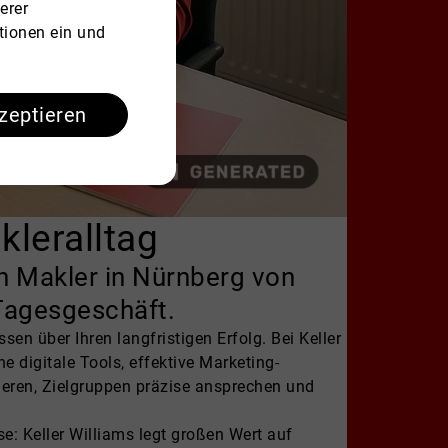
erer
tionen ein und
kzeptieren
kleralltag
ren Makler in Nürnberg von
Tagesgeschäft.
n über Ihren langfristigen Erfolg. Bei Keller
e digitale Tools, effektive Marketing-
ieren, Zielgruppen präzise ansprechen und
se: Keller Williams legt großen Wert auf