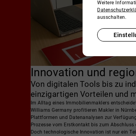
Weitere Informa
Datenschutzerkl
ausschalten.
Einstel
Innovation und regio
Von digitalen Tools bis zu in
einzigartigen Vorteilen und
Im Alltag eines Immobilienmaklers entscheide
Williams Germany profitieren Makler in Nürnber
Plattformen und Datenanalysen zur Verfügung s
Prozesse vom Erstkontakt bis zum Abschluss e
Doch technologische Innovation ist nur ein Tei