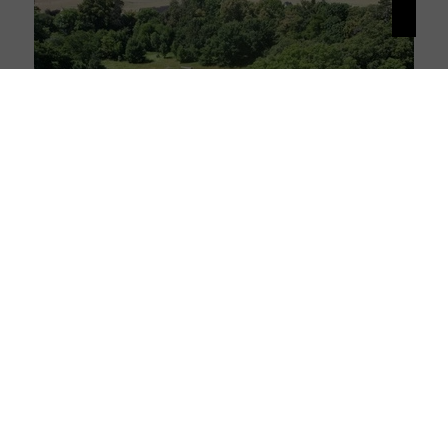
17039 Trollenhagen
Traumgrundstück mit historischem Gutshaus – 23.500 m² Grundstück mit Potenzial in Trollenhagen
Grundstück zu kaufen
Grundstück: ca. 23510 m²