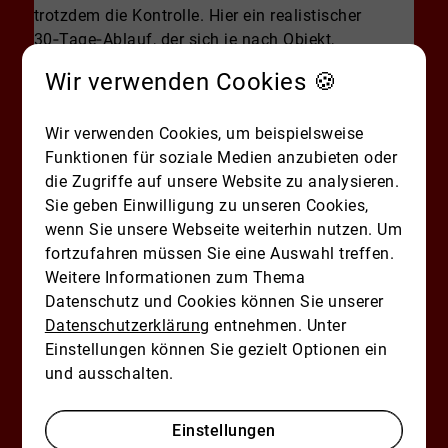
trotzdem die Kontrolle. Hier ein realistischer
30‑Tage‑Ablauf, der sich je nach Objekt,
Unterlagenlage und Nachfrage verlängern kann.
Wir verwenden Cookies 🍪
Woche 1: Bewertung & Setup.
Vor-Ort-Termin,
Marktcheck mit Vergleichsfällen, Zielgruppe
Wir verwenden Cookies, um beispielsweise
definieren, Preisstrategie festlegen. Parallel
Funktionen für soziale Medien anzubieten oder
startest du die Unterlagen (z. B.
die Zugriffe auf unsere Website zu analysieren.
Grundbuchauszug, Energieausweis,
Sie geben Einwilligung zu unseren Cookies,
Teilungserklärung bei Wohnung, Protokolle,
wenn Sie unsere Webseite weiterhin nutzen. Um
Nachweise zu Modernisierungen).
Woche 2:
fortzufahren müssen Sie eine Auswahl treffen.
Vorbereitung & Exposé.
Objekt-Check, kleine
Weitere Informationen zum Thema
Optimierungen (Licht, Ordnung, ggf. Mini-
Datenschutz und Cookies können Sie unserer
Reparaturen), Foto-/Textkonzept, Grundrisse
Datenschutzerklärung
entnehmen. Unter
aufbereiten, Exposé erstellen – transparent und
Einstellungen können Sie gezielt Optionen ein
rechtssicher formuliert.
und ausschalten.
Woche 3: Vermarktung & Besichtigungen.
Online-
Portale, Social Media, Netzwerk, ggf.
Off‑Market‑Ansprache. Wichtig: Anfragen
Einstellungen
qualifizieren (z. B. Finanzierungsrahmen) und