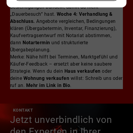
Besichtigungen bündeln, damit du nicht
„Dauerbesuch“ hast.
Woche 4: Verhandlung &
Abschluss.
Angebote vergleichen, Bedingungen
klären (Übergabetermin, Inventar, Finanzierung),
Kaufvertragsentwurf mit Notariat abstimmen,
dann
Notartermin
und strukturierte
Übergabeplanung.
Merke: Nähe hilft bei Terminen, Marktgefühl und
Käufer-Feedback – ersetzt aber keine saubere
Strategie. Wenn du dein
Haus verkaufen
oder
deine
Wohnung verkaufen
willst: Schreib uns oder
ruf an.
Mehr im Link in Bio
.
KONTAKT
Jetzt unverbindlich von
den Experten in Ihrer