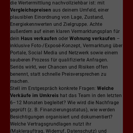
die Wertermittlung nachvollziehbar ist: mit
Vergleichspreisen
aus deinem Umfeld, einer
plausiblen Einordnung von Lage, Zustand,
Energiekennwerten und Zielgruppe. Achte
außerdem auf einen klaren Vermarktungsplan für
dein
Haus verkaufen
oder
Wohnung verkaufen
–
inklusive Foto-/Exposé-Konzept, Vermarktung über
Portale, Social Media und Netzwerk sowie einem
sauberen Prozess für qualifizierte Anfragen.
Seriös wirkt, wer Chancen und Risiken offen
benennt, statt schnelle Preisversprechen zu
machen.
Stell im Erstgespräch konkrete Fragen:
Welche
Verkäufe im Umkreis
hat das Team in den letzten
6–12 Monaten begleitet? Wie wird die Nachfrage
geprüft (z. B. Finanzierungsstatus), wie werden
Besichtigungen organisiert und dokumentiert?
Welche Vertragsgrundlagen nutzt ihr
(Maklerauftrag, Widerruf, Datenschutz) und