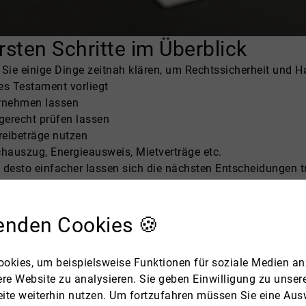
ersten Schritte im Überblick
n Sie einige Dinge zeitnah klären, um Rechtssicherheit und
les Testament vorliegt
rnehmen lassen
gerecht prüfen lassen
reibeträge nutzen
chauszug, Energieausweis, Mietverträge etc.
, desto einfacher lassen sich die nächsten Entscheidungen tr
enden Cookies 🍪
okies, um beispielsweise Funktionen für soziale Medien an
ere Website zu analysieren. Sie geben Einwilligung zu unse
ite weiterhin nutzen. Um fortzufahren müssen Sie eine Ausw