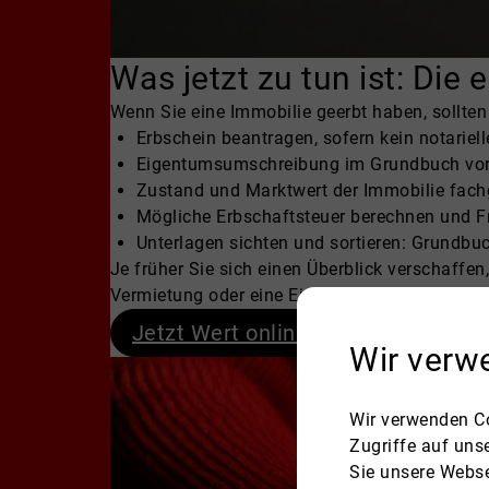
Was jetzt zu tun ist: Die 
Wenn Sie eine Immobilie geerbt haben, sollte
Erbschein beantragen, sofern kein notariel
Eigentumsumschreibung im Grundbuch vo
Zustand und Marktwert der Immobilie fach
Mögliche Erbschaftsteuer berechnen und F
Unterlagen sichten und sortieren: Grundbu
Je früher Sie sich einen Überblick verschaffen
Vermietung oder eine Eigennutzung.
Jetzt Wert online ermitteln
Wir verw
Wir verwenden Co
Zugriffe auf uns
Sie unsere Webse