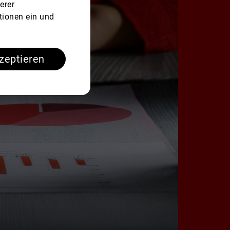
erer
tionen ein und
kzeptieren