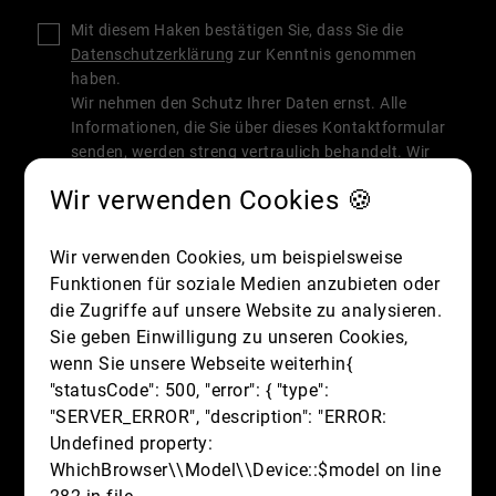
Mit diesem Haken bestätigen Sie, dass Sie die
Datenschutzerklärung
zur Kenntnis genommen
haben.
Wir nehmen den Schutz Ihrer Daten ernst. Alle
Informationen, die Sie über dieses Kontaktformular
senden, werden streng vertraulich behandelt. Wir
garantieren, dass Ihre persönlichen Daten nicht an
Wir verwenden Cookies 🍪
Dritte weitergegeben, verkauft oder anderweitig
missbraucht werden.
Vielen Dank für Ihr Vertrauen.
Wir verwenden Cookies, um beispielsweise
Funktionen für soziale Medien anzubieten oder
Senden
die Zugriffe auf unsere Website zu analysieren.
Sie geben Einwilligung zu unseren Cookies,
wenn Sie unsere Webseite weiterhin{
"statusCode": 500, "error": { "type":
"SERVER_ERROR", "description": "ERROR:
Undefined property:
WhichBrowser\\Model\\Device::$model on line