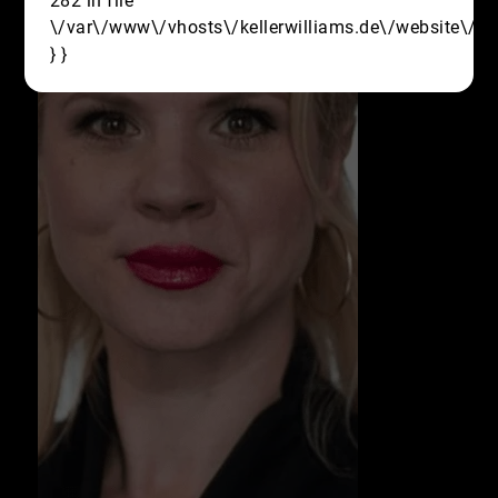
282 in file
\/var\/www\/vhosts\/kellerwilliams.de\/website\/sr
} }