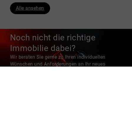
Alle ansehen
Noch nicht die richtige
Immobilie dabei?
Wir beraten Sie gerne zu Ihren individuellen
Wünschen und Anforderungen an Ihr neues
Zuhause. Sprechen Sie uns gerne unverbindlich zu
einem ersten Kennenlern-Gespräch an.
Persönlicher Ansprechpartner
Maßgeschneiderte Immobilienangebote
Beratung zu Finanzierungsfragen