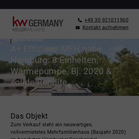
+49 30 921011960
Kontakt aufnehmen
ZINSHAUS / RENDITEOBJEKT ZU KAUFEN IN
AHRENSBURG
A+ Effizienz-MFH nahe
Hamburg: 8 Einheiten,
Wärmepumpe, Bj. 2020 &
solide Rendite
Das Objekt
Zum Verkauf steht ein neuwertiges,
vollvermietetes Mehrfamilienhaus (Baujahr 2020)