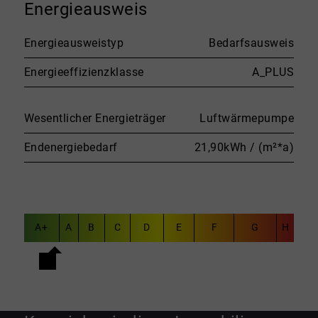
Energieausweis
Energieausweistyp
Bedarfsausweis
Energieeffizienzklasse
A_PLUS
Wesentlicher Energieträger
Luftwärmepumpe
Endenergiebedarf
21,90kWh / (m²*a)
A+
A
B
C
D
E
F
G
H