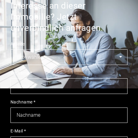
Interesse an dieser
Immobilie? Jetzt
unverbindlich anfragen.
Anrede
Vorname
*
Nachname
*
E-Mail
*