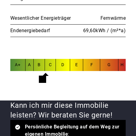
Wesentlicher Energieträger
Fernwärme
Endenergiebedarf
69,60kWh / (m²*a)
A+
A
B
C
D
E
F
G
H
Kann ich mir diese Immobilie
leisten? Wir beraten Sie gerne!
Persönliche Begleitung auf dem Weg zur
eigenen Immobilie
: