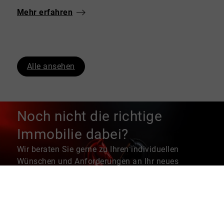
Mehr erfahren
Alle ansehen
Noch nicht die richtige
Immobilie dabei?
Wir beraten Sie gerne zu Ihren individuellen
Wünschen und Anforderungen an Ihr neues
Zuhause. Sprechen Sie uns gerne unverbindlich zu
einem ersten Kennenlern-Gespräch an.
Persönlicher Ansprechpartner