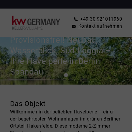
+49 30 921011960
Kontakt aufnehmen
WOHNUNG ZU KAUFEN IN BERLIN
Provisionsfrei! Neubau,
Wasserblick, Süd-Loggia –
Ihre Havelperle in Berlin
Spandau
Das Objekt
Willkommen in der beliebten Havelperle – einer
der begehrtesten Wohnanlagen im grünen Berliner
Ortsteil Hakenfelde. Diese moderne 2-Zimmer