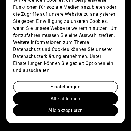
Wir verwenden Cookies, um beispielsweise
Funktionen für soziale Medien anzubieten oder
die Zugriffe auf unsere Website zu analysieren.
Sie geben Einwilligung zu unseren Cookies,
wenn Sie unsere Webseite weiterhin nutzen. Um
fortzufahren müssen Sie eine Auswahl treffen.
Mit diesem Haken bestätigen Sie, dass Sie die
Weitere Informationen zum Thema
Datenschutzerklärung
zur Kenntnis genommen
Datenschutz und Cookies können Sie unserer
haben.
Datenschutzerklärung
entnehmen. Unter
Wir nehmen den Schutz Ihrer Daten ernst. Alle
Einstellungen können Sie gezielt Optionen ein
Informationen, die Sie über dieses Kontaktformular
und ausschalten.
senden, werden streng vertraulich behandelt. Wir
garantieren, dass Ihre persönlichen Daten nicht an
Dritte weitergegeben, verkauft oder anderweitig
Einstellungen
missbraucht werden.
Vielen Dank für Ihr Vertrauen.
Alle ablehnen
Alle akzeptieren
Senden