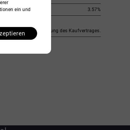
erer
3.57%
tionen ein und
und verdient mit Beurkundung des Kaufvertrages.
kzeptieren