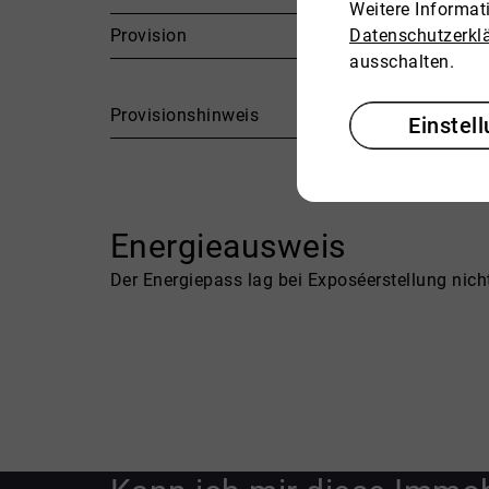
Weitere Informa
Provision
Datenschutzerkl
ausschalten.
Provisionshinweis
Einstel
Energieausweis
Der Energiepass lag bei Exposéerstellung nicht