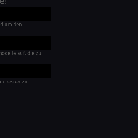
e!
und um den
odelle auf, die zu
on besser zu