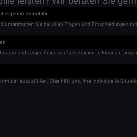
lie leisten? Wir beraten Sie gern
ur eigenen Immobilie
:
und unterstützen Sie bei allen Fragen und Entscheidungen r
nen
:
Situation und zeigen Ihnen maßgeschneiderte Finanzierungsm
mular auszufüllen. Dies hilft uns, Ihre individuelle Situati