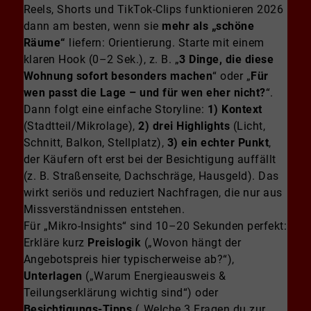
Reels, Shorts und TikTok-Clips funktionieren 2026
dann am besten, wenn sie
mehr als „schöne
Räume“
liefern: Orientierung. Starte mit einem
klaren Hook (0–2 Sek.), z. B. „
3 Dinge, die diese
Wohnung sofort besonders machen
“ oder „
Für
wen passt die Lage – und für wen eher nicht?
“.
Dann folgt eine einfache Storyline:
1) Kontext
(Stadtteil/Mikrolage),
2) drei Highlights
(Licht,
Schnitt, Balkon, Stellplatz),
3) ein echter Punkt
,
der Käufern oft erst bei der Besichtigung auffällt
(z. B. Straßenseite, Dachschräge, Hausgeld). Das
wirkt seriös und reduziert Nachfragen, die nur aus
Missverständnissen entstehen.
Für „Mikro-Insights“ sind 10–20 Sekunden perfekt:
Erkläre kurz
Preislogik
(„Wovon hängt der
Angebotspreis hier typischerweise ab?“),
Unterlagen
(„Warum Energieausweis &
Teilungserklärung wichtig sind“) oder
Besichtigungs-Tipps
(„Welche 3 Fragen du zur