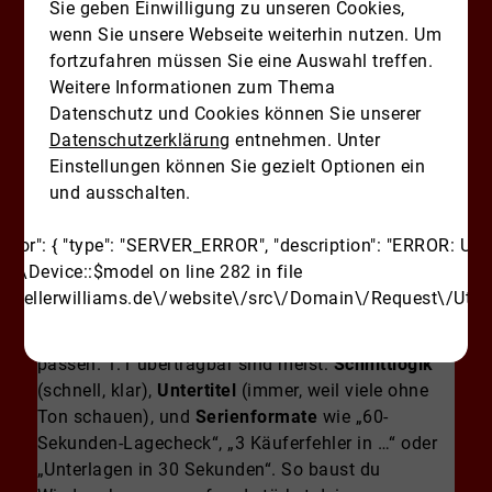
Sie geben Einwilligung zu unseren Cookies,
TikTok vs. Instagram: Plattform-
wenn Sie unsere Webseite weiterhin nutzen. Um
Logik verstehen, Content
fortzufahren müssen Sie eine Auswahl treffen.
Weitere Informationen zum Thema
recyceln, nicht kopieren
Datenschutz und Cookies können Sie unserer
Was sich 1:1 übertragen lässt (Schnitt,
Datenschutzerklärung
entnehmen. Unter
Untertitel, Serien) – und wo du für jede
Einstellungen können Sie gezielt Optionen ein
Plattform eigene Signale setzen solltest (Ton,
und ausschalten.
Tempo, Kommentar-Kultur).
Wenn du 2026 als
Immobilienmakler
auf TikTok
"error": { "type": "SERVER_ERROR", "description": "ERROR: Un
und
Instagram präsent bist, sparst du Zeit, indem
\Device::$model on line 282 in file
du Content
recycelst
– aber du solltest ihn nicht
/kellerwilliams.de\/website\/src\/Domain\/Request\/Utils
1:1
kopieren
. Der Kern (Thema, Story, Proof) darf
gleich bleiben, die
Signale
müssen zur Plattform
passen. 1:1 übertragbar sind meist:
Schnittlogik
(schnell, klar),
Untertitel
(immer, weil viele ohne
Ton schauen), und
Serienformate
wie „60-
Sekunden-Lagecheck“, „3 Käuferfehler in …“ oder
„Unterlagen in 30 Sekunden“. So baust du