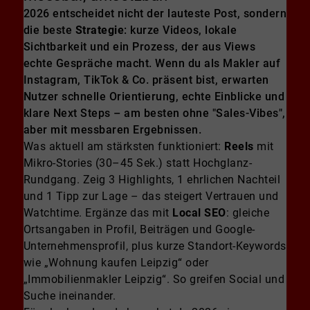
2026 entscheidet nicht der lauteste Post, sondern
die beste
Strategie
: kurze Videos, lokale
Sichtbarkeit und ein Prozess, der aus Views
echte Gespräche macht. Wenn du als Makler auf
Instagram, TikTok & Co. präsent bist, erwarten
Nutzer schnelle Orientierung, echte Einblicke und
klare Next Steps – am besten ohne "Sales-Vibes",
aber mit messbaren Ergebnissen.
Was aktuell am stärksten funktioniert:
Reels
mit
Mikro-Stories (30–45 Sek.) statt Hochglanz-
Rundgang. Zeig 3 Highlights, 1 ehrlichen Nachteil
und 1 Tipp zur Lage – das steigert Vertrauen und
Watchtime. Ergänze das mit
Local SEO
: gleiche
Ortsangaben in Profil, Beiträgen und Google-
Unternehmensprofil, plus kurze Standort-Keywords
wie „Wohnung kaufen Leipzig“ oder
„Immobilienmakler Leipzig“. So greifen Social und
Suche ineinander.