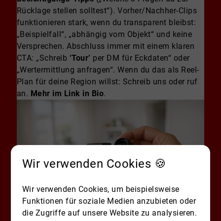
Rücklage stellen solltest“). Vorher/Nachher-Clips
funktionieren stark, wenn du transparent bleibst:
„Beispielfall“, „abhängig vom Objekt“ und keine
Versprechen. Abschluss immer mit einem klaren
CTA: „Schreib
‘Tour’
per DM für Eckdaten“ oder
„Wertermittlung anfragen“. Wenn du das als Reel-
Plan für deine Region willst: Schreib uns oder ruf
an.
Mehr im Link in Bio
.
Wir verwenden Cookies 🍪
Wir verwenden Cookies, um beispielsweise
Funktionen für soziale Medien anzubieten oder
die Zugriffe auf unsere Website zu analysieren.