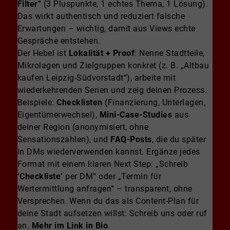
Filter
“ (3 Pluspunkte, 1 echtes Thema, 1 Lösung).
Das wirkt authentisch und reduziert falsche
Erwartungen – wichtig, damit aus Views echte
Gespräche entstehen.
Der Hebel ist
Lokalität + Proof
: Nenne Stadtteile,
Mikrolagen und Zielgruppen konkret (z. B. „Altbau
kaufen Leipzig-Südvorstadt“), arbeite mit
wiederkehrenden Serien und zeig deinen Prozess.
Beispiele:
Checklisten
(Finanzierung, Unterlagen,
Eigentümerwechsel),
Mini-Case-Studies
aus
deiner Region (anonymisiert, ohne
Sensationszahlen), und
FAQ-Posts
, die du später
in DMs wiederverwenden kannst. Ergänze jedes
Format mit einem klaren Next Step: „Schreib
‘Checkliste’
per DM“ oder „Termin für
Wertermittlung anfragen“ – transparent, ohne
Versprechen. Wenn du das als Content-Plan für
deine Stadt aufsetzen willst: Schreib uns oder ruf
an.
Mehr im Link in Bio
.