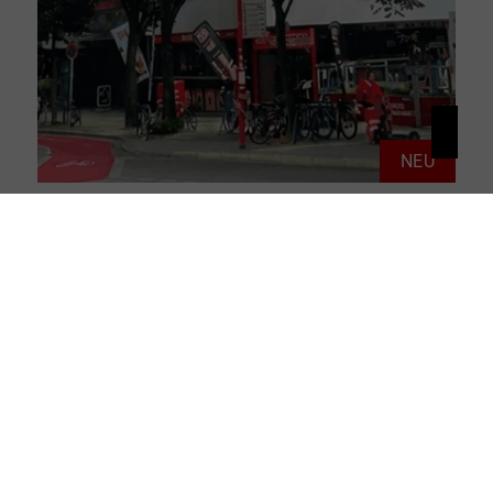
NEU
20359 Hamburg
Herzschlag St. Pauli: 1,5-Zimmerwohnung mit Balkon & Weitblick
Wohnung zu kaufen
Wohnfläche: ca. 41 m²
Zimmer: 1.5
ID: THD-26020
Kaufpreis: 299.000 €
Mehr erfahren