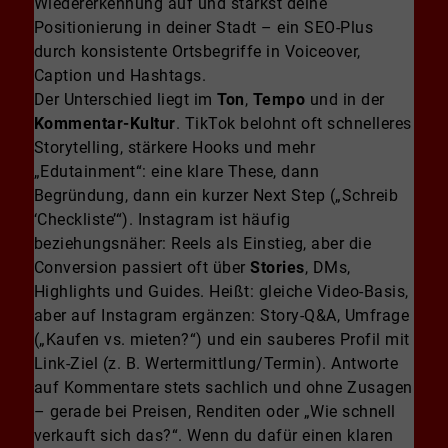
Wiedererkennung auf und stärkst deine
Positionierung in deiner Stadt – ein SEO-Plus
durch konsistente Ortsbegriffe in Voiceover,
Caption und Hashtags.
Der Unterschied liegt im
Ton
,
Tempo
und in der
Kommentar-Kultur
. TikTok belohnt oft schnelleres
Storytelling, stärkere Hooks und mehr
„Edutainment“: eine klare These, dann
Begründung, dann ein kurzer Next Step („Schreib
‘Checkliste’“). Instagram ist häufig
beziehungsnäher: Reels als Einstieg, aber die
Conversion passiert oft über
Stories
, DMs,
Highlights und Guides. Heißt: gleiche Video-Basis,
aber auf Instagram ergänzen: Story-Q&A, Umfrage
(„Kaufen vs. mieten?“) und ein sauberes Profil mit
Link-Ziel (z. B. Wertermittlung/Termin). Antworte
auf Kommentare stets sachlich und ohne Zusagen
– gerade bei Preisen, Renditen oder „Wie schnell
verkauft sich das?“. Wenn du dafür einen klaren