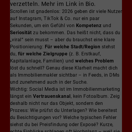
verzetteln. Mehr im Link in Bio.
Scrollen ist gnadenlos: 2026 geben dir viele Nutzer
auf Instagram, TikTok & Co. nur ein paar
Sekunden, um ein Gefühl von
Kompetenz
und
Seriosität
zu bekommen. Das heißt nicht, dass du
„viral“ sein musst – aber du brauchst eine klare
Positionierung:
Für welche Stadt/Region
stehst
du,
für welche Zielgruppe
(z. B. Erstkauf,
Kapitalanlage, Familien) und
welches Problem
löst du schnell? Genau diese Klarheit macht dich
als Immobilienmakler sichtbar – in Feeds, in DMs
und zunehmend auch in der Suche.
Wichtig: Social Media ist im Immobilienmarketing
längst ein
Vertrauenskanal
, kein Fotoalbum. Zeig
deshalb nicht nur das Objekt, sondern den
Prozess: Wie prüfst du Unterlagen? Wie bereitest
du Besichtigungen vor? Welche typischen Fehler
siehst du bei Preisfindung oder Exposé? Kurze,
echte Einblicke schlagen oft Hochglanz – weil sie