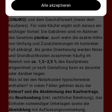
Notarkosten
sind dabei keine frei verhandelbaren
Alle akzeptieren
„Servicepreise“, sondern richten sich grundsätzlich
nach dem
Gerichts- und Notarkostengesetz
(GNotKG)
und dem Geschäftswert (meist dem
Kaufpreis). Für viele Käufer ergibt sich daraus ein
wichtiger Vorteil: Die Gebühren sind im Rahmen
des Gesetzes
planbar
, auch wenn die exakte Höhe
von Umfang und Zusatzleistungen im konkreten
Fall abhängt. Als grobe Orientierung werden Notar-
und Grundbuchkosten zusammen häufig im
Bereich von
ca. 1,5–2,0 %
des Kaufpreises
eingeordnet; je nach Gestaltung kann es darunter
oder darüber liegen.
Was ist bei den Notarkosten typischerweise
enthalten? In vielen Fällen gehören dazu der
Entwurf und die Abstimmung des Kaufvertrags
,
die
Beurkundung
(inkl. rechtlicher Belehrung), das
Einholen notwendiger Unterlagen sowie die
Abwicklung
mit Auflassungsvormerkung,