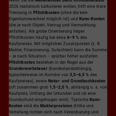
Wenn Sie die
Nebenkosten beim Immobilienkauf
2026 realistisch kalkulieren wollen, hilft eine klare
Trennung in
Pflichtkosten
(ohne die kein
Eigentumswechsel möglich ist) und
Kann-Kosten
(die je nach Objekt, Vertrag und Vermarktung
anfallen). Als grobe Orientierung liegen
Pflichtkosten häufig bei etwa
6–9 %
des
Kaufpreises. Mit möglichen Zusatzposten (z. B.
Makler, Finanzierung, Gutachten) kann die Summe
– je nach Situation – spürbar höher ausfallen.
Pflichtkosten
bestehen in der Regel aus der
Grunderwerbsteuer
(bundeslandabhängig,
typischerweise im Korridor von
3,5–6,5 %
des
Kaufpreises), sowie
Notar- und Grundbuchkosten
(oft zusammen grob
1,5–2,0 %
, abhängig u. a. von
Kaufpreis, Umfang der Urkunden und ob eine
Grundschuld eingetragen wird). Typische
Kann-
Kosten
sind die
Maklerprovision
(Höhe und
Verteilung richten sich nach Vereinbarung und