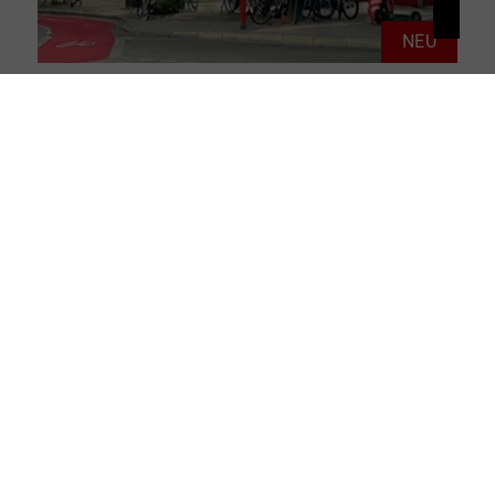
NEU
20359 Hamburg
Herzschlag St. Pauli: 1,5-Zimmerwohnung mit Balkon & Weitblick
Wohnung zu kaufen
Wohnfläche: ca. 41 m²
Zimmer: 1.5
ID: THD-26020
Kaufpreis: 299.000 €
Mehr erfahren