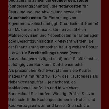
Deutschland zählen die
Grunderwerbsteuer
(bundeslandabhängig), die
Notarkosten
für
Beurkundung und Abwicklung sowie die
Grundbuchkosten
für Eintragung von
Eigentumswechsel und ggf. Grundschuld. Kommt
ein Makler zum Einsatz, können zusätzlich
Maklerprovision
und Nebenkosten für Unterlagen
oder Besichtigungslogistik relevant werden. Bei
der Finanzierung entstehen häufig weitere Posten
– etwa für
Bereitstellungszinsen
(wenn
Auszahlungen verzögert sind) oder Schätzkosten,
abhängig von Bank und Darlehensmodell.
Als praxisnaher Richtwert planen viele Käufer
insgesamt mit
rund 10–15 %
des Kaufpreises als
Nebenkostenpuffer – je nachdem, ob
Maklerkosten anfallen und in welchem
Bundesland Sie kaufen. Wichtig: Prüfen Sie vor
Unterschrift die Kostenpositionen im Notar- und
Kaufvertragsentwurf und lassen Sie sich die