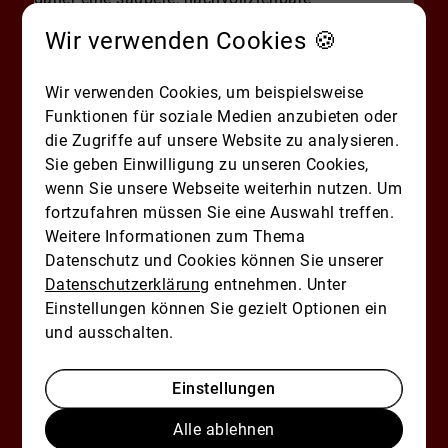
Vertragsgestaltung und das frühzeitige Prüfen des
Wir verwenden Cookies 🍪
Entwurfs, damit Ihre Kalkulation für 2026
belastbar bleibt.
Wir verwenden Cookies, um beispielsweise
Wenn Sie Ihre geplanten Kaufnebenkosten
Funktionen für soziale Medien anzubieten oder
inklusive Grunderwerbsteuer plausibel
die Zugriffe auf unsere Website zu analysieren.
durchrechnen möchten, schreiben oder rufen Sie
Sie geben Einwilligung zu unseren Cookies,
uns bei
Keller Williams Germany
gern an.
wenn Sie unsere Webseite weiterhin nutzen. Um
Notarkosten 2026: Wofür Sie
fortzufahren müssen Sie eine Auswahl treffen.
bezahlen – und was meist
Weitere Informationen zum Thema
inklusive ist
Datenschutz und Cookies können Sie unserer
Datenschutzerklärung
entnehmen. Unter
Leistungen rund um Kaufvertrag, Beurkundung
Einstellungen können Sie gezielt Optionen ein
und Abwicklung; Orientierung an typischen
und ausschalten.
Kostenrahmen nach GNotKG (ohne starre
Zusagen).
Beim Immobilienkauf in Deutschland führt am
Einstellungen
Notartermin kein Weg vorbei: Der
Kaufvertrag
Alle ablehnen
muss notariell beurkundet
werden. Die