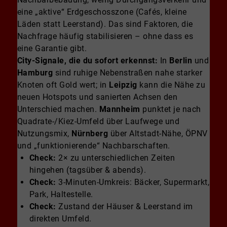
eine „aktive“ Erdgeschosszone (Cafés, kleine
Läden statt Leerstand). Das sind Faktoren, die
Nachfrage häufig stabilisieren – ohne dass es
eine Garantie gibt.
City-Signale, die du sofort erkennst:
In
Berlin
und
Hamburg
sind ruhige Nebenstraßen nahe starker
Knoten oft Gold wert; in
Leipzig
kann die Nähe zu
neuen Hotspots und sanierten Achsen den
Unterschied machen.
Mannheim
punktet je nach
Quadrate-/Kiez-Umfeld über Laufwege und
Nutzungsmix,
Nürnberg
über Altstadt-Nähe, ÖPNV
und „funktionierende“ Nachbarschaften.
Check:
2× zu unterschiedlichen Zeiten
hingehen (tagsüber & abends).
Check:
3-Minuten-Umkreis: Bäcker, Supermarkt,
Park, Haltestelle.
Check:
Zustand der Häuser & Leerstand im
direkten Umfeld.