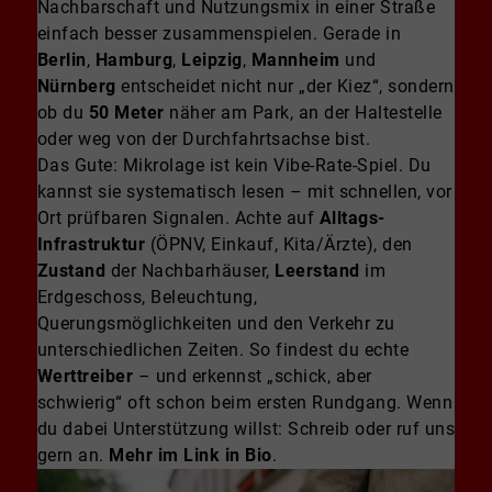
Nachbarschaft und Nutzungsmix in einer Straße
einfach besser zusammenspielen. Gerade in
Berlin
,
Hamburg
,
Leipzig
,
Mannheim
und
Nürnberg
entscheidet nicht nur „der Kiez“, sondern
ob du
50 Meter
näher am Park, an der Haltestelle
oder weg von der Durchfahrtsachse bist.
Das Gute: Mikrolage ist kein Vibe-Rate-Spiel. Du
kannst sie systematisch lesen – mit schnellen, vor
Ort prüfbaren Signalen. Achte auf
Alltags-
Infrastruktur
(ÖPNV, Einkauf, Kita/Ärzte), den
Zustand
der Nachbarhäuser,
Leerstand
im
Erdgeschoss, Beleuchtung,
Querungsmöglichkeiten und den Verkehr zu
unterschiedlichen Zeiten. So findest du echte
Werttreiber
– und erkennst „schick, aber
schwierig“ oft schon beim ersten Rundgang. Wenn
du dabei Unterstützung willst: Schreib oder ruf uns
gern an.
Mehr im Link in Bio
.