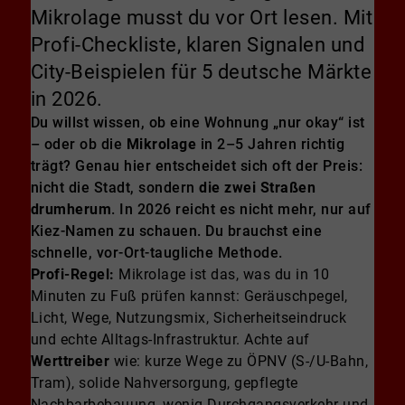
Mikrolage musst du vor Ort lesen. Mit
Profi-Checkliste, klaren Signalen und
City-Beispielen für 5 deutsche Märkte
in 2026.
Du willst wissen, ob eine Wohnung „nur okay“ ist
– oder ob die
Mikrolage
in 2–5 Jahren richtig
trägt? Genau hier entscheidet sich oft der Preis:
nicht die Stadt, sondern
die zwei Straßen
drumherum
. In 2026 reicht es nicht mehr, nur auf
Kiez-Namen zu schauen. Du brauchst eine
schnelle, vor-Ort-taugliche Methode.
Profi-Regel:
Mikrolage ist das, was du in 10
Minuten zu Fuß prüfen kannst: Geräuschpegel,
Licht, Wege, Nutzungsmix, Sicherheitseindruck
und echte Alltags-Infrastruktur. Achte auf
Werttreiber
wie: kurze Wege zu ÖPNV (S-/U-Bahn,
Tram), solide Nahversorgung, gepflegte
Nachbarbebauung, wenig Durchgangsverkehr und