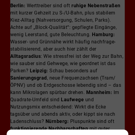
Berlin:
Werttreiber sind oft
ruhige Nebenstraßen
mit kurzer Gehzeit zu S-/U-Bahn, plus stabilem
Kiez-Alltag (Nahversorgung, Schulen, Parks).
Achte auf „Block-Qualität“: gepflegte Eingänge,
wenig Leerstand, gute Beleuchtung.
Hamburg:
Wasser- und Grünnähe wirkt häufig nachfrage-
stabilisierend, aber auch hier zählt der
Alltagsradius
: Wie stressfrei ist der Weg zur Bahn,
wie sauber sind Gehwege, wie geordnet ist das
Parken?
Leipzig:
Schau besonders auf
Sanierungsgrad
, neue Frequenzachsen (Tram/
ÖPNV) und ob Erdgeschosse lebendig sind – das
kann Mikrolagen spürbar drehen.
Mannheim:
Im
Quadrate-Umfeld sind
Laufwege
und
Nutzungsmix entscheidend: Wirkt die Ecke
tagsüber und abends aktiv, oder kippt sie nach
Ladenschluss?
Nürnberg:
Pluspunkte sind oft
funktionierende Nachbarschaften
mit guter