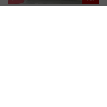
20359 Hamburg
Herzschlag St. Pauli: 1,5-Zimmerwohnung mit Balkon & Weitblick
Wohnung zu kaufen
Wohnfläche: ca. 41 m²
Zimmer: 1.5
ID: THD-26020
Kaufpreis: 299.000 €
Mehr erfahren