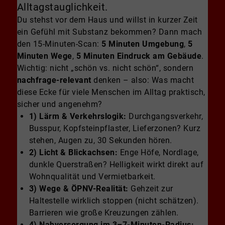
Alltagstauglichkeit.
Du stehst vor dem Haus und willst in kurzer Zeit
ein Gefühl mit Substanz bekommen? Dann mach
den 15-Minuten-Scan:
5 Minuten Umgebung
,
5
Minuten Wege
,
5 Minuten Eindruck am Gebäude
.
Wichtig: nicht „schön vs. nicht schön“, sondern
nachfrage-relevant
denken – also: Was macht
diese Ecke für viele Menschen im Alltag praktisch,
sicher und angenehm?
1) Lärm & Verkehrslogik:
Durchgangsverkehr,
Busspur, Kopfsteinpflaster, Lieferzonen? Kurz
stehen, Augen zu, 30 Sekunden hören.
2) Licht & Blickachsen:
Enge Höfe, Nordlage,
dunkle Querstraßen? Helligkeit wirkt direkt auf
Wohnqualität und Vermietbarkeit.
3) Wege & ÖPNV-Realität:
Gehzeit zur
Haltestelle wirklich stoppen (nicht schätzen).
Barrieren wie große Kreuzungen zählen.
4) Nahversorgung im 3–7-Minuten-Radius: