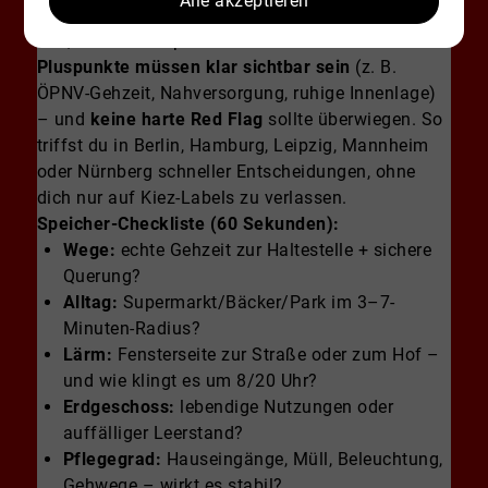
Alle akzeptieren
Wenn du nach der Besichtigung noch unsicher
bist, hilft ein simples Fazit-Framework:
3
Pluspunkte müssen klar sichtbar sein
(z. B.
ÖPNV-Gehzeit, Nahversorgung, ruhige Innenlage)
– und
keine harte Red Flag
sollte überwiegen. So
triffst du in Berlin, Hamburg, Leipzig, Mannheim
oder Nürnberg schneller Entscheidungen, ohne
dich nur auf Kiez-Labels zu verlassen.
Speicher-Checkliste (60 Sekunden):
Wege:
echte Gehzeit zur Haltestelle + sichere
Querung?
Alltag:
Supermarkt/Bäcker/Park im 3–7-
Minuten-Radius?
Lärm:
Fensterseite zur Straße oder zum Hof –
und wie klingt es um 8/20 Uhr?
Erdgeschoss:
lebendige Nutzungen oder
auffälliger Leerstand?
Pflegegrad:
Hauseingänge, Müll, Beleuchtung,
Gehwege – wirkt es stabil?