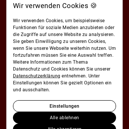
ÖPNV-Anbindung, Altstadt-/Parknähe und ruhigen
Wir verwenden Cookies 🍪
Innenlagen abseits von Durchfahrtsrouten.
Wichtig: Das sind Orientierungspunkte, keine
Wir verwenden Cookies, um beispielsweise
Garantie für Preisentwicklung. Wenn du eine
Funktionen für soziale Medien anzubieten oder
konkrete Adresse in Berlin, Hamburg, Leipzig,
die Zugriffe auf unsere Website zu analysieren.
Mannheim oder Nürnberg gegenchecken willst,
Sie geben Einwilligung zu unseren Cookies,
schreib oder ruf uns gern an – wir schauen mit
wenn Sie unsere Webseite weiterhin nutzen. Um
regionaler Marktkenntnis drauf.
Mehr im Link in
fortzufahren müssen Sie eine Auswahl treffen.
Bio
.
Weitere Informationen zum Thema
Dein Mikrolage-Fazit: Schnell
Datenschutz und Cookies können Sie unserer
entscheiden, smarter
Datenschutzerklärung
entnehmen. Unter
Einstellungen können Sie gezielt Optionen ein
investieren
und ausschalten.
Eine kompakte Checkliste zum
Speichern, typische Red Flags – und wie
Einstellungen
Keller Williams Germany dich mit
regionaler Marktkenntnis unterstützt.
Alle ablehnen
Mehr im Link in Bio.