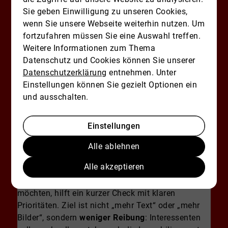
gestaltet. So entstehen weniger Rückfragen – und
Sie geben Einwilligung zu unseren Cookies,
mehr Anfragen von Menschen, die wirklich
wenn Sie unsere Webseite weiterhin nutzen. Um
passen.
fortzufahren müssen Sie eine Auswahl treffen.
Schneller Exposé-Check:
Weitere Informationen zum Thema
Datenschutz und Cookies können Sie unserer
Diese Optimierungen können
Datenschutzerklärung
entnehmen. Unter
Sie sofort umsetzen
Einstellungen können Sie gezielt Optionen ein
und ausschalten.
Ein praxisnaher Abschluss mit
Prioritätenliste: Was Sie heute noch
Einstellungen
verbessern können, um die Chance auf
mehr qualifizierte Anfragen zu erhöhen.
Alle ablehnen
Wenn Sie interessiert sind, schreiben
Alle akzeptieren
oder rufen Sie uns gern an.
Wenn Sie Ihr Immobilien-Exposé optimieren
möchten, hilft ein kurzer Check mit klaren
Prioritäten. Ziel ist nicht „mehr Text“ oder „mehr
Bilder“, sondern
weniger Reibung
: Interessenten