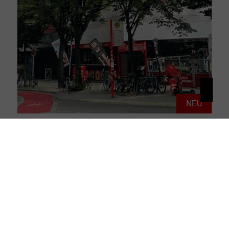
NEU
20359 Hamburg
Herzschlag St. Pauli: 1,5-Zimmerwohnung mit Balkon & Weitblick
Wohnung zu kaufen
Wohnfläche: ca. 41 m²
Zimmer: 1.5
ID: THD-26020
Kaufpreis: 299.000 €