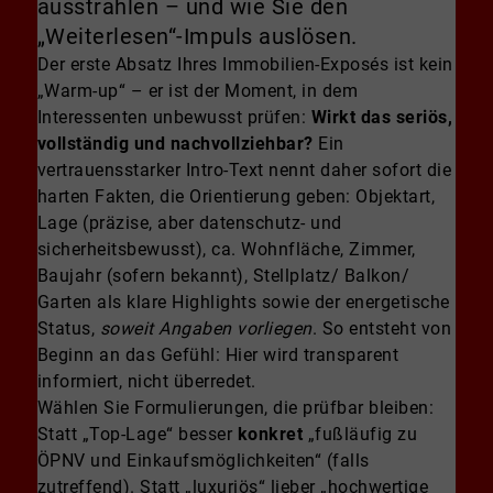
ausstrahlen – und wie Sie den
„Weiterlesen“-Impuls auslösen.
Der erste Absatz Ihres Immobilien-Exposés ist kein
„Warm-up“ – er ist der Moment, in dem
Interessenten unbewusst prüfen:
Wirkt das seriös,
vollständig und nachvollziehbar?
Ein
vertrauensstarker Intro-Text nennt daher sofort die
harten Fakten, die Orientierung geben: Objektart,
Lage (präzise, aber datenschutz- und
sicherheitsbewusst), ca. Wohnfläche, Zimmer,
Baujahr (sofern bekannt), Stellplatz/ Balkon/
Garten als klare Highlights sowie der energetische
Status,
soweit Angaben vorliegen
. So entsteht von
Beginn an das Gefühl: Hier wird transparent
informiert, nicht überredet.
Wählen Sie Formulierungen, die prüfbar bleiben:
Statt „Top-Lage“ besser
konkret
„fußläufig zu
ÖPNV und Einkaufsmöglichkeiten“ (falls
zutreffend). Statt „luxuriös“ lieber „hochwertige