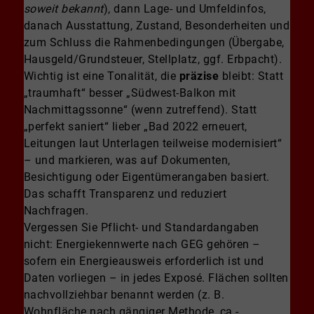
soweit bekannt
), dann Lage- und Umfeldinfos,
danach Ausstattung, Zustand, Besonderheiten und
zum Schluss die Rahmenbedingungen (Übergabe,
Hausgeld/Grundsteuer, Stellplatz, ggf. Erbpacht).
Wichtig ist eine Tonalität, die
präzise
bleibt: Statt
„traumhaft“ besser „Südwest-Balkon mit
Nachmittagssonne“ (wenn zutreffend). Statt
„perfekt saniert“ lieber „Bad 2022 erneuert,
Leitungen laut Unterlagen teilweise modernisiert“
– und markieren, was auf Dokumenten,
Besichtigung oder Eigentümerangaben basiert.
Das schafft Transparenz und reduziert
Nachfragen.
Vergessen Sie Pflicht- und Standardangaben
nicht: Energiekennwerte nach GEG gehören –
sofern ein Energieausweis erforderlich ist und
Daten vorliegen – in jedes Exposé. Flächen sollten
nachvollziehbar benannt werden (z. B.
Wohnfläche nach gängiger Methode, ca.-