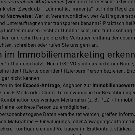
n
vorvertragliche Maßnahmen
(wenn der Interessent aktiv an
nkreten Zweck ab – „einmal ja, immer ja“ ist in der Regel zu
nd
Nachweise
: Wer ist Verantwortlicher, wer Auftragsverarbe
ind Unterauftragnehmer transparent benannt? Praktisch heißt 
spflichten müssen leicht auffindbar sein, und für Löschung 
ken und schaffen gleichzeitig Vertrauen entlang der gesam
hten, schreiben oder rufen Sie uns gern an.
im Immobilienmarketing erkenne
n“ oft unterschätzt. Nach DSGVO sind das nicht nur Name
eine identifizierte oder identifizierbare Person beziehen. En
 gar nicht kennen.
ten in der
Exposé-Anfrage
, Angaben zur
Immobilienbewert
 aus E-Mails oder Chats, Terminwünsche für Besichtigungen
 Kombination aus wenigen Merkmalen (z. B. PLZ + Immobilie
f eine konkrete Person zu ermöglichen.
personenbezogene Daten verarbeitet werden, greifen Inform
ach Maßnahme – Einwilligungs- oder Abwägungsanforderunge
herer konfigurieren und Vertrauen im Erstkontakt stärken.