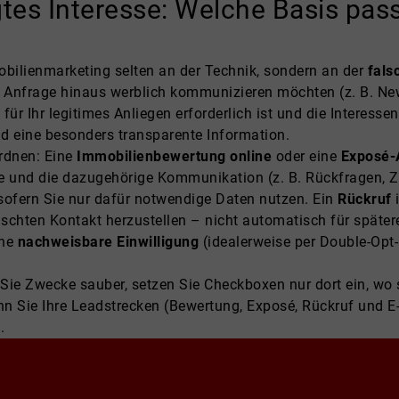
igtes Interesse: Welche Basis pas
bilienmarketing selten an der Technik, sondern an der
fals
e Anfrage hinaus werblich kommunizieren möchten (z. B. New
ür Ihr legitimes Anliegen erforderlich ist und die Interesse
d eine besonders transparente Information.
ordnen: Eine
Immobilienbewertung online
oder eine
Exposé-
e und die dazugehörige Kommunikation (z. B. Rückfragen, 
sofern Sie nur dafür notwendige Daten nutzen. Ein
Rückruf
i
hten Kontakt herzustellen – nicht automatisch für später
ine
nachweisbare Einwilligung
(idealerweise per Double-Opt-
Sie Zwecke sauber, setzen Sie Checkboxen nur dort ein, wo si
enn Sie Ihre Leadstrecken (Bewertung, Exposé, Rückruf und
.