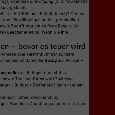
fragt) oder eine
Einwilligung
(z. B. Newsletter)
 kurz gedacht.
iter (z. B. CRM- oder E-Mail-Dienst)? Gibt es
das: Einwilligungen sollten protokolliert
sowie Zugriff braucht es feste Regeln. So
ten Leadgenerierung. Wenn Sie Ihre
n – bevor es teuer wird
, Adresse oder Telefonnummer, sondern
tscheidend ist dabei der
Bezug zur Person
–
ung online
(z. B. Eigentümerstatus,
 sowie Tracking-Daten wie IP-Adresse,
nart + Budget + Zeitfenster) kann in einem
ationspflichten, Zweckbindung,
n. Wer diese Zuordnung sauber trifft, kann