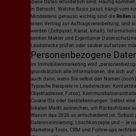
diese Daten erforderlich sind. Häufig komme
in Betracht. Welche Basis passt, hängt vom ko
Mindestens genauso wichtig sind die
Rollen
u
einen Vertrag zur Auftragsverarbeitung, und s
werden (Zeitpunkt, Kanal, Inhalt), Information
senken Makler und Eigentümer Datenschutzrisi
Leadstrecke prüfen oder sauber aufsetzen möc
Personenbezogene Daten 
Im Immobilienmarketing wird „personenbezoge
grundsätzlich alle Informationen, die sich auf 
auch dann, wenn Sie selbst den Namen (noch)
Typische Beispiele in Leadstrecken: Kontaktda
Objektadresse, Fotos), Kommunikationsinhalte
Cookie-IDs oder Gerätekennungen. Selbst eine
lokalen Markt ausreichen, um Rückschlüsse au
Warum das 2026 so entscheidend ist: Sobald 
Datenminimierung, Löschkonzepte und – je n
Marketing-Tools, CRM und Follow-ups rechtssic