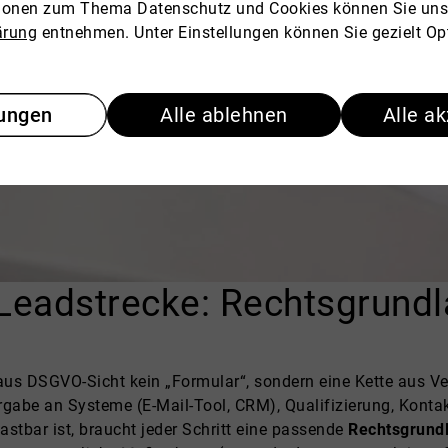
tionen zum Thema Datenschutz und Cookies können Sie uns
ärung
entnehmen. Unter Einstellungen können Sie gezielt Op
lungen
Alle ablehnen
Alle a
Leadstrecke: Rechtsgrundla
us DSGVO-Sicht kein „Formular“, sondern eine Kette aus Ver
rgabe an Systeme (E-Mail-Tool, CRM), Qualifizierung, Kont
stbar ist, braucht jeder Schritt eine passende
Rechtsgrund