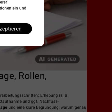
erer
tionen ein und
kzeptieren
ge, Rollen,
arbeitungsschritten: Erhebung (z. B.
aktaufnahme und ggf. Nachfass-
lage
und eine klare Begründung, warum genau