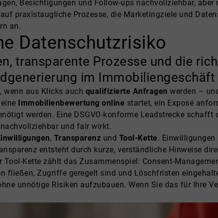
gen, Besichtigungen und Follow-ups nachvollziehbar, aber n
g auf praxistaugliche Prozesse, die Marketingziele und Da
rn an.
e Datenschutzrisiko
, transparente Prozesse und die rich
eadgenerierung im Immobiliengeschäft
, wenn aus Klicks auch
qualifizierte Anfragen
werden – und 
 eine
Immobilienbewertung online
startet, ein Exposé anfor
enötigt werden. Eine DSGVO-konforme Leadstrecke schafft d
nachvollziehbar und fair wirkt.
inwilligungen
,
Transparenz
und
Tool-Kette
. Einwilligungen
ransparenz entsteht durch kurze, verständliche Hinweise dir
der Tool-Kette zählt das Zusammenspiel: Consent-Manageme
en fließen, Zugriffe geregelt sind und Löschfristen eingehal
 ohne unnötige Risiken aufzubauen. Wenn Sie das für Ihre V