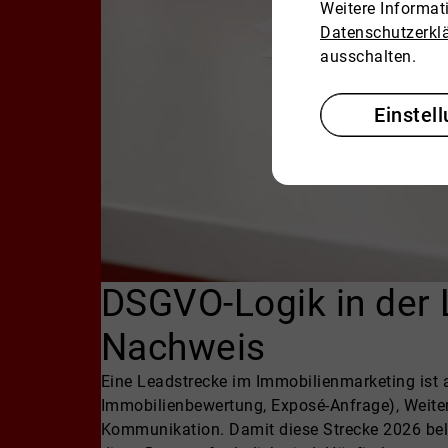
Weitere Informa
Datenschutzerkl
ausschalten.
Einstel
DSGVO-Logik in der 
Nachweis
Eine Leadstrecke im Immobilienmarketing ist a
Immobilienbewertung, Exposé-Anfrage), Weite
Kommunikation. Damit diese Strecke 2026 bela