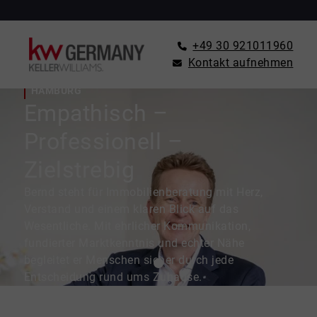
+49 30 921011960
Kontakt aufnehmen
BERND HERRFURTH – IHR ERFAHRENER MAKLER FÜR
HAMBURG
Empathisch –
Professionell –
Zielstrebig
Bernd steht für Immobilienberatung mit Herz,
Verstand und einem klaren Blick auf das
Wesentliche. Mit ehrlicher Kommunikation,
fundierter Marktkenntnis und echter Nähe
begleitet er Menschen sicher durch jede
Entscheidung rund ums Zuhause.