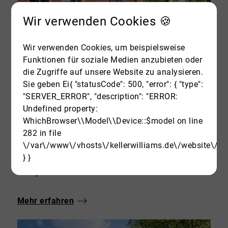
Wir verwenden Cookies 🍪
Wir verwenden Cookies, um beispielsweise
Funktionen für soziale Medien anzubieten oder
die Zugriffe auf unsere Website zu analysieren.
25474 Bönningstedt
Sie geben Ei{ "statusCode": 500, "error": { "type":
Gepflegtes Reihenmittelhaus in ruhiger Lage – solide Kapitalanlage mit stabilen Mietverhältnis!
"SERVER_ERROR", "description": "ERROR:
Haus zu kaufen
Undefined property:
WhichBrowser\\Model\\Device::$model on line
Wohnfläche: ca. 95,08 m²
282 in file
Grundstück: ca. 103 m²
\/var\/www\/vhosts\/kellerwilliams.de\/website\/sr
Zimmer: 3
} }
ID: BHI-26010
Kaufpreis: 349.000 €
Mehr erfahren